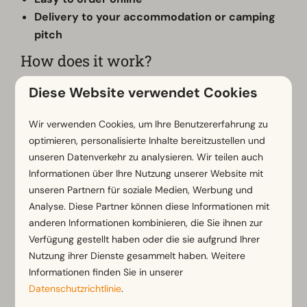
Delivery to your accommodation or camping
pitch
How does it work?
Simply order online using the button below.
Diese Website verwendet Cookies
Your order will be delivered to your
accommodation or camping site on the chosen
Wir verwenden Cookies, um Ihre Benutzererfahrung zu
optimieren, personalisierte Inhalte bereitzustellen und
day.
unseren Datenverkehr zu analysieren. Wir teilen auch
Are you not present? Then your order will be
Informationen über Ihre Nutzung unserer Website mit
waiting for you at reception during opening hours.
unseren Partnern für soziale Medien, Werbung und
So you can enjoy a delicious barbecue or
Analyse. Diese Partner können diese Informationen mit
gourmet evening during your vacation without
anderen Informationen kombinieren, die Sie ihnen zur
Verfügung gestellt haben oder die sie aufgrund Ihrer
any worries.
Nutzung ihrer Dienste gesammelt haben. Weitere
Curious about the contents of the different
Informationen finden Sie in unserer
packages? Check out all the possibilities via the
Datenschutzrichtlinie
.
button below.