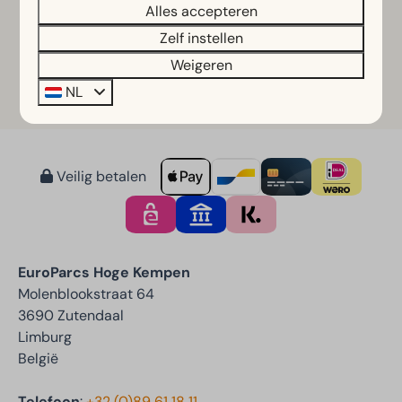
Wil je een vergunning aanschaffen of meer
Alles accepteren
informatie ontvangen? Kom dan langs bij de
Zelf instellen
receptie.
Weigeren
Veel visplezier!
NL
Veilig betalen
EuroParcs Hoge Kempen
Molenblookstraat 64
3690 Zutendaal
Limburg
België
Telefoon
:
+32 (0)89 61 18 11