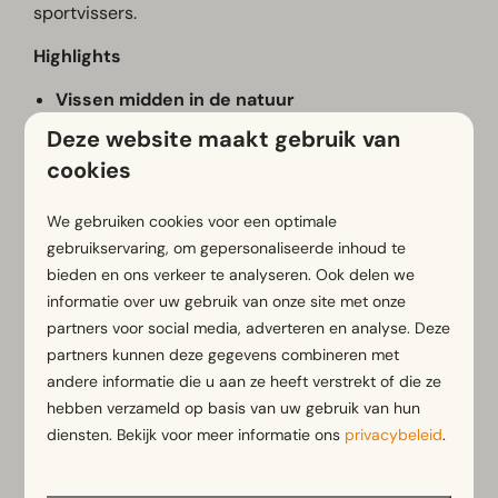
sportvissers.
Highlights
Vissen midden in de natuur
Geschikt voor beginnende en ervaren vissers
Deze website maakt gebruik van
Ontspannen genieten aan de waterkant
cookies
Mooie vislocatie op het park
Ideaal voor een rustige ochtend of middag
We gebruiken cookies voor een optimale
gebruikservaring, om gepersonaliseerde inhoud te
Voor het vissen op het park is een
geldige
bieden en ons verkeer te analyseren. Ook delen we
visvergunning verplicht
.
informatie over uw gebruik van onze site met onze
Tarieven visvergunning
partners voor social media, adverteren en analyse. Deze
partners kunnen deze gegevens combineren met
Dagpas
– € 7,50
andere informatie die u aan ze heeft verstrekt of die ze
Weekpas
– € 20,-
hebben verzameld op basis van uw gebruik van hun
Maandpas
– € 45,-
diensten. Bekijk voor meer informatie ons
privacybeleid
.
Seizoenskaart
– € 100,-