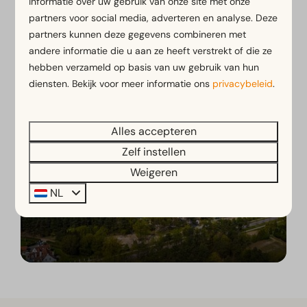
informatie over uw gebruik van onze site met onze
partners voor social media, adverteren en analyse. Deze
partners kunnen deze gegevens combineren met
Kampeervakantie bij EuroParcs
andere informatie die u aan ze heeft verstrekt of die ze
hebben verzameld op basis van uw gebruik van hun
diensten. Bekijk voor meer informatie ons
privacybeleid
.
Alles accepteren
Zelf instellen
Weigeren
NL
Ontdek jouw vakantie