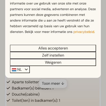
informatie over uw gebruik van onze site met onze
Luxe en moderne vakantiewoning
partners voor social media, adverteren en analyse. Deze
partners kunnen deze gegevens combineren met
andere informatie die u aan ze heeft verstrekt of die ze
Voorzieningen
hebben verzameld op basis van uw gebruik van hun
diensten. Bekijk voor meer informatie ons
privacybeleid
.
Algemeen
Rookvrij
Alles accepteren
Airco
Zelf instellen
Gratis Wifi
Parkeergelegenheid nabij vakantieverblijf
Weigeren
NL
Badkamer
Aparte toiletten: 1
Toon meer ↓
Badkamer(s) beneden: 1
Douche(cabine)
Toilet(ten) in badkamer(s): 1