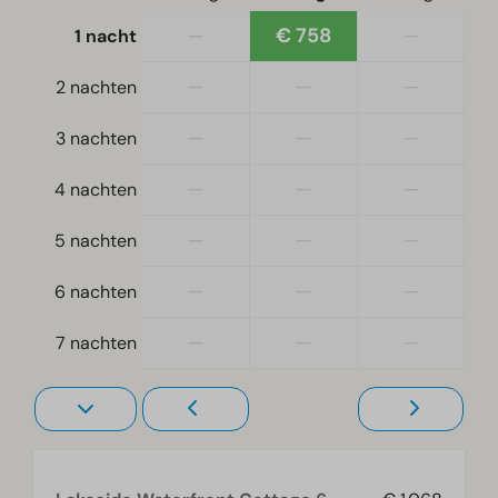
Vrijstaand
—
€ 758
—
1 nacht
Slaapkamer
—
—
—
2 nachten
Eenpersoonsbed(den): 4
—
—
—
3 nachten
Eenpersoonsdekbedden en kussens
Slaapkamer(s) beneden: 3
—
—
—
4 nachten
Tweepersoonsbed(den): 1
—
—
—
5 nachten
Toegankelijkheid
—
—
—
6 nachten
Gelijkvloers
—
—
—
7 nachten
Verwarming & Verkoeling
Infrarood verwarming
Woonkamer
Smart TV