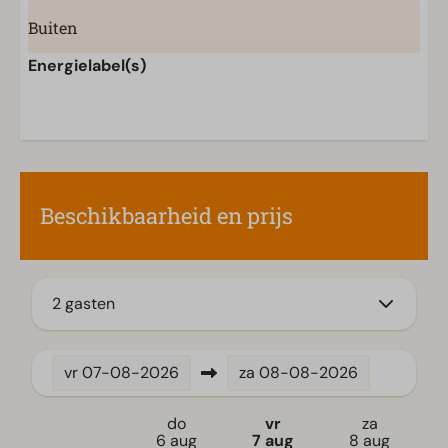
Buiten
Terras
Energielabel(s)
Tuin
Tuinset
Keuken
Combimagnetron met grillfunctie
Beschikbaarheid en prijs
Ingerichte keuken
Inductiekookplaat
Koelkast met vriesvak
Koffiezetapparaat
2 gasten
Vaatwasser(s)
Waterkoker
vr
07-08-2026
za
08-08-2026
Ligging
do
vr
za
Vakantiehuis aan het water
6 aug
7 aug
8 aug